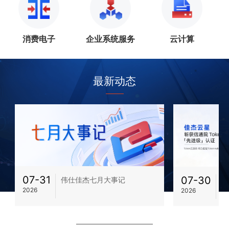
消费电子
企业系统服务
云计算
最新动态
07-31
07-30
伟仕佳杰七月大事记
领
2026
2026
信
证